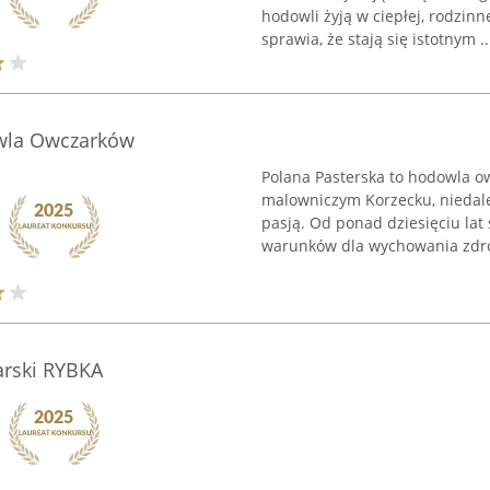
hodowli żyją w ciepłej, rodzinn
sprawia, że stają się istotnym ..
owla Owczarków
Polana Pasterska to hodowla 
malowniczym Korzecku, niedale
pasją. Od ponad dziesięciu la
warunków dla wychowania zdrow
arski RYBKA