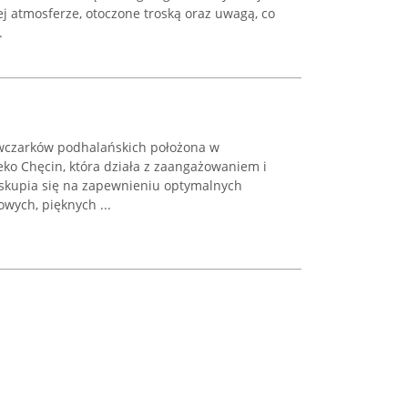
ej atmosferze, otoczone troską oraz uwagą, co
.
owczarków podhalańskich położona w
ko Chęcin, która działa z zaangażowaniem i
t skupia się na zapewnieniu optymalnych
ych, pięknych ...