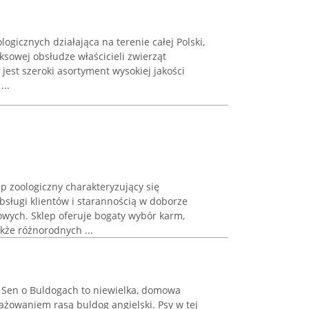
logicznych działająca na terenie całej Polski,
ksowej obsłudze właścicieli zwierząt
est szeroki asortyment wysokiej jakości
...
ep zoologiczny charakteryzujący się
ługi klientów i starannością w doborze
wych. Sklep oferuje bogaty wybór karm,
akże różnorodnych ...
 Sen o Buldogach to niewielka, domowa
ażowaniem rasą buldog angielski. Psy w tej