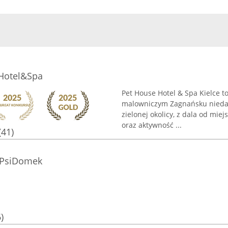
 Hotel&Spa
Pet House Hotel & Spa Kielce t
malowniczym Zagnańsku niedale
zielonej okolicy, z dala od mie
oraz aktywność ...
(41)
 PsiDomek
)