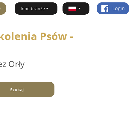
ę
Login
Inne branże
kolenia Psów -
ez Orły
Szukaj