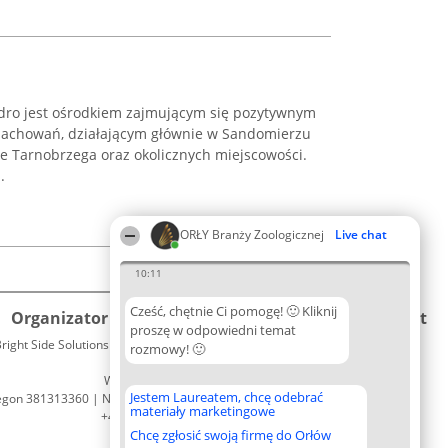
dro jest ośrodkiem zajmującym się pozytywnym
 zachowań, działającym głównie w Sandomierzu
e Tarnobrzega oraz okolicznych miejscowości.
.
ORŁY Branży Zoologicznej
Live chat
10:11
Cześć, chętnie Ci pomogę! 🙂 Kliknij
Organizator plebiscytu
Plebiscyt
Kontakt
proszę w odpowiedni temat
right Side Solutions sp. z o. o. sp. k.
Laureaci
rozmowy! 🙂
Kontakt
ul. Ruska 22
Lista
Wrocław 50-079
wszystkich
Jestem Laureatem, chcę odebrać
egon 381313360 | NIP 8943132676
Laureatów
materiały marketingowe
+48 508 492 400
Zasady
Chcę zgłosić swoją firmę do Orłów
Regulamin