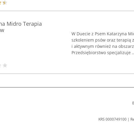
na Midro Terapia
ów
W Duecie z Psem Katarzyna Mi
szkoleniem psów oraz terapią
i aktywnym również na obszarz
Przedsiębiorstwo specjalizuje ..
B
KRS 0000749100 | R