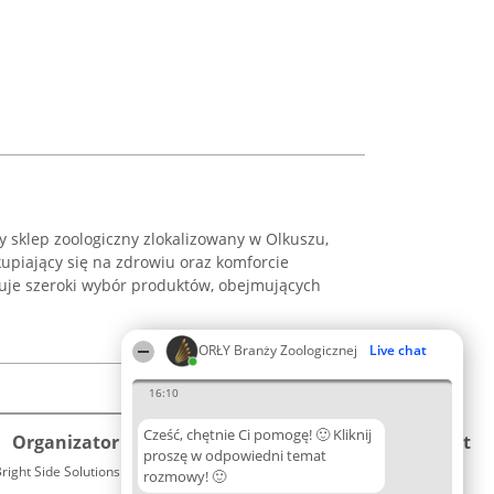
ny sklep zoologiczny zlokalizowany w Olkuszu,
kupiający się na zdrowiu oraz komforcie
uje szeroki wybór produktów, obejmujących
ORŁY Branży Zoologicznej
Live chat
16:10
Cześć, chętnie Ci pomogę! 🙂 Kliknij
Organizator plebiscytu
Plebiscyt
Kontakt
proszę w odpowiedni temat
right Side Solutions sp. z o. o. sp. k.
Laureaci
rozmowy! 🙂
Kontakt
ul. Ruska 22
Lista