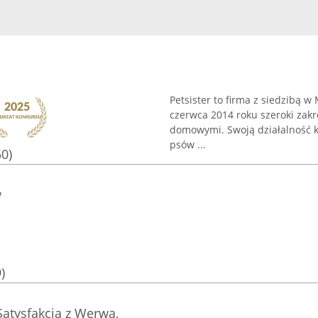
Petsister to firma z siedzibą w
czerwca 2014 roku szeroki zak
domowymi. Swoją działalność k
psów ...
50)
w
)
atysfakcja z Werwą,