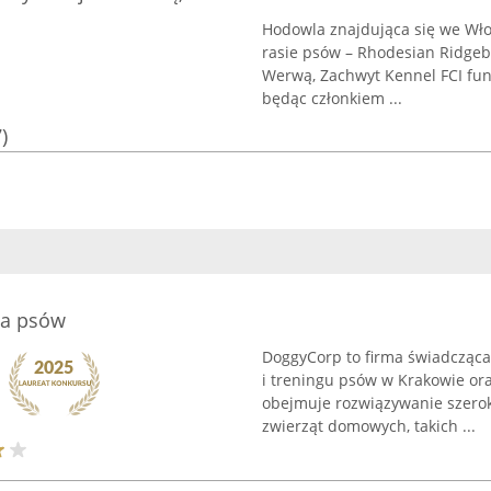
Hodowla znajdująca się we Włos
rasie psów – Rhodesian Ridgeb
Werwą, Zachwyt Kennel FCI fu
będąc członkiem ...
)
ta psów
DoggyCorp to firma świadcząca 
i treningu psów w Krakowie oraz
obejmuje rozwiązywanie szero
zwierząt domowych, takich ...