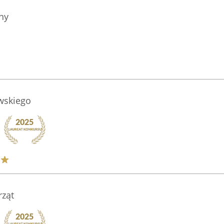
ny
wskiego
rząt