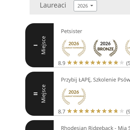
Laureaci
2026
Petsister
Miejsce
I
8.9
(
Przybij ŁAPĘ, Szkolenie Psó
Miejsce
II
8.7
(9
Rhodesian Ridgeback - Mia S