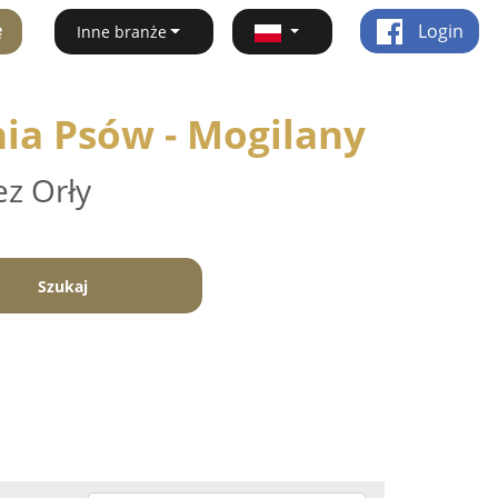
ę
Login
Inne branże
nia Psów - Mogilany
ez Orły
Szukaj