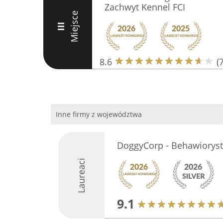
Zachwyt Kennel FCI
Miejsce
III
8.6
(7
Inne firmy z województwa
DoggyCorp - Behawiorys
Laureaci
9.1