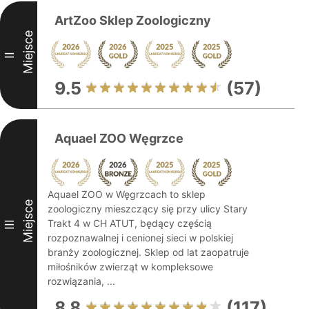
ArtZoo Sklep Zoologiczny
Miejsce
II
9.5
(57)
Aquael ZOO Węgrzce
Aquael ZOO w Węgrzcach to sklep
Miejsce
zoologiczny mieszczący się przy ulicy Stary
Trakt 4 w CH ATUT, będący częścią
III
rozpoznawalnej i cenionej sieci w polskiej
branży zoologicznej. Sklep od lat zaopatruje
miłośników zwierząt w kompleksowe
rozwiązania, ...
8.8
(117)