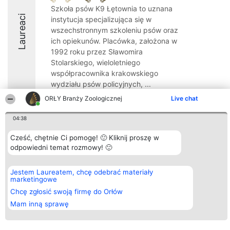
Szkoła psów K9 Łętownia to uznana
Laureaci
instytucja specjalizująca się w
wszechstronnym szkoleniu psów oraz
ich opiekunów. Placówka, założona w
1992 roku przez Sławomira
Stolarskiego, wieloletniego
współpracownika krakowskiego
wydziału psów policyjnych, ...
ORŁY Branży Zoologicznej
Live chat
8.8
04:38
Cześć, chętnie Ci pomogę! 🙂 Kliknij proszę w
Organizator plebiscytu
Plebiscyt
Kontakt
odpowiedni temat rozmowy! 🙂
Bright Side Solutions sp. z o.
Laureaci
Kontakt
o. sp. k.
Lista
ul. Ruska 22
wszystkich
Wrocław 50-079
Laureatów
Jestem Laureatem, chcę odebrać materiały
KRS 0000749100 | Regon
Zasady
marketingowe
381313360 | NIP 8943132676
Regulamin
Chcę zgłosić swoją firmę do Orłów
+48 508 492 400
Polityka
Prywatności
Mam inną sprawę