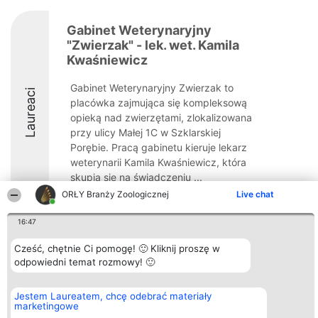
Gabinet Weterynaryjny
"Zwierzak" - lek. wet. Kamila
Kwaśniewicz
Gabinet Weterynaryjny Zwierzak to
Laureaci
placówka zajmująca się kompleksową
opieką nad zwierzętami, zlokalizowana
przy ulicy Małej 1C w Szklarskiej
Porębie. Pracą gabinetu kieruje lekarz
weterynarii Kamila Kwaśniewicz, która
skupia się na świadczeniu ...
ORŁY Branży Zoologicznej
Live chat
16:47
Cześć, chętnie Ci pomogę! 🙂 Kliknij proszę w
Organizator plebiscytu
Plebiscyt
Kontakt
odpowiedni temat rozmowy! 🙂
Bright Side Solutions sp. z o.
Laureaci
Kontakt
o. sp. k.
Lista
ul. Ruska 22
wszystkich
Jestem Laureatem, chcę odebrać materiały
Wrocław 50-079
Laureatów
marketingowe
KRS 0000749100 | Regon
Zasady
381313360 | NIP 8943132676
Regulamin