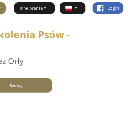
ę
Login
Inne branże
kolenia Psów -
ez Orły
Szukaj