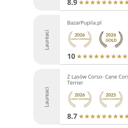
8.9
BazarPupila.pl
Laureaci
10
Z Lasów Corso- Cane Cors
Terrier
Laureaci
8.7