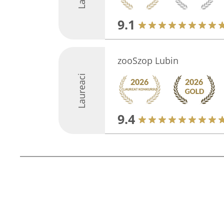
9.1
zooSzop Lubin
Laureaci
9.4