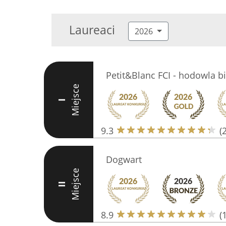
Laureaci
2026
Petit&Blanc FCI - hodowla bi
Miejsce
I
9.3
(
Dogwart
Miejsce
II
8.9
(