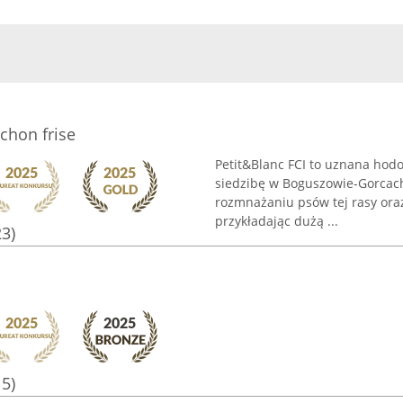
chon frise
Petit&Blanc FCI to uznana hodow
siedzibę w Boguszowie-Gorcach
rozmnażaniu psów tej rasy or
przykładając dużą ...
23)
15)