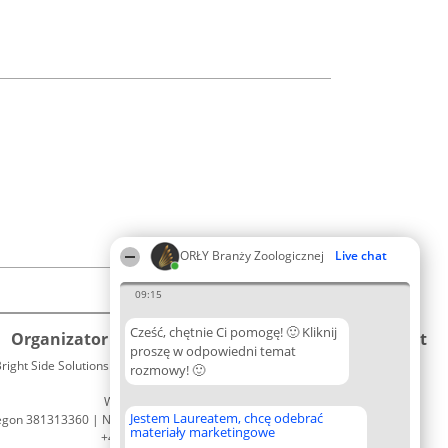
ORŁY Branży Zoologicznej
Live chat
09:15
Cześć, chętnie Ci pomogę! 🙂 Kliknij
Organizator plebiscytu
Plebiscyt
Kontakt
proszę w odpowiedni temat
right Side Solutions sp. z o. o. sp. k.
Laureaci
rozmowy! 🙂
Kontakt
ul. Ruska 22
Lista
Wrocław 50-079
wszystkich
Jestem Laureatem, chcę odebrać
egon 381313360 | NIP 8943132676
Laureatów
materiały marketingowe
+48 508 492 400
Zasady