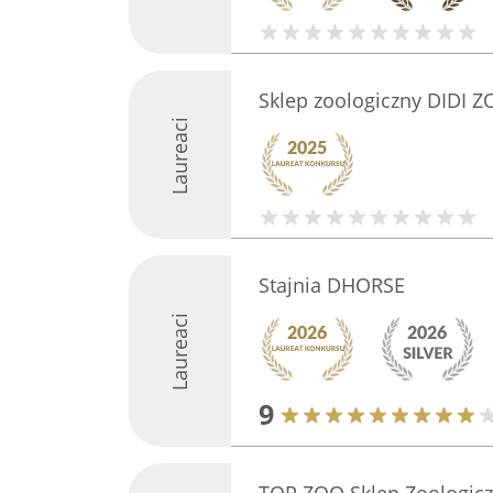
Sklep zoologiczny DIDI 
Laureaci
Stajnia DHORSE
Laureaci
9