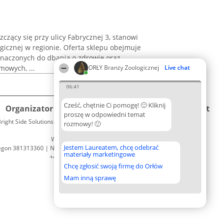
czący się przy ulicy Fabrycznej 3, stanowi
gicznej w regionie. Oferta sklepu obejmuje
naczonych do dbania o zdrowie oraz
mowych, ...
ORŁY Branży Zoologicznej
Live chat
06:41
Cześć, chętnie Ci pomogę! 🙂 Kliknij
Organizator plebiscytu
Plebiscyt
Kontakt
proszę w odpowiedni temat
right Side Solutions sp. z o. o. sp. k.
Laureaci
rozmowy! 🙂
Kontakt
ul. Ruska 22
Lista
Wrocław 50-079
wszystkich
Jestem Laureatem, chcę odebrać
egon 381313360 | NIP 8943132676
Laureatów
materiały marketingowe
+48 508 492 400
Zasady
Chcę zgłosić swoją firmę do Orłów
Regulamin
Polityka
Mam inną sprawę
Prywatności