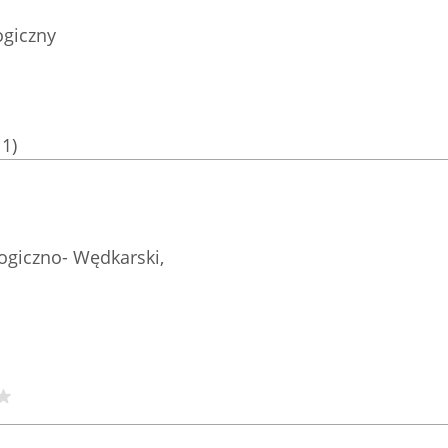
ogiczny
11)
ogiczno- Wędkarski,