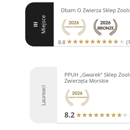
Dbam O Zwierza Sklep Zool
Miejsce
III
8.8
(
PPUH ,,Gwarek" Sklep Zool
Zwierzęta Morskie
Laureaci
8.2