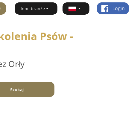
ę
Login
Inne branże
kolenia Psów -
ez Orły
Szukaj