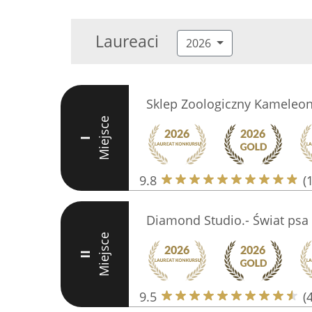
Laureaci
2026
Sklep Zoologiczny Kameleo
Miejsce
I
9.8
(
Diamond Studio.- Świat psa 
Miejsce
II
9.5
(