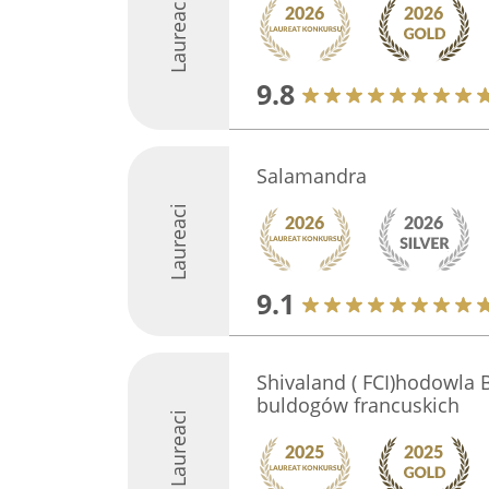
Laureaci
9.8
Salamandra
Laureaci
9.1
Shivaland ( FCI)hodowla B
buldogów francuskich
Laureaci