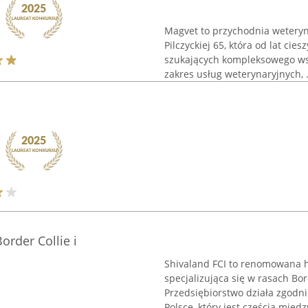
Magvet to przychodnia weteryn
Pilczyckiej 65, która od lat cie
szukających kompleksowego ws
zakres usług weterynaryjnych, .
order Collie i
Shivaland FCI to renomowana h
specjalizująca się w rasach Bor
Przedsiębiorstwo działa zgodn
Polsce, który jest częścią międ