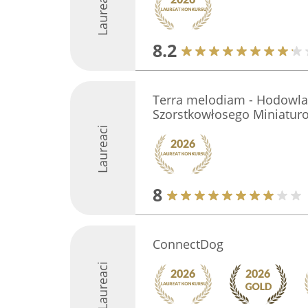
Laureaci
8.2
Terra melodiam - Hodowla
Szorstkowłosego Miniatur
Laureaci
8
ConnectDog
Laureaci