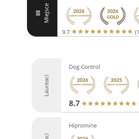
Miejsce
III
9.7
(
Dog Control
Laureaci
8.7
Hipromine