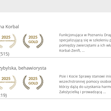
na Korbal
Funkcjonująca w Poznaniu Drag
specjalizującą się w szkoleniu
pomiędzy zwierzętami a ich wła
Korbal-Zenft, ...
(515)
zybylska, behawiorysta
Psie i Kocie Sprawy stanowi in
wszechstronnej pomocy osobom
którzy dążą do uzyskania harmo
Założycielką i prowadzącą ...
219)