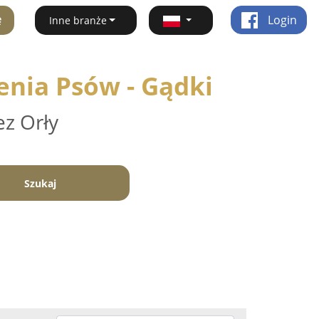
ę
Login
Inne branże
enia Psów - Gądki
ez Orły
Szukaj