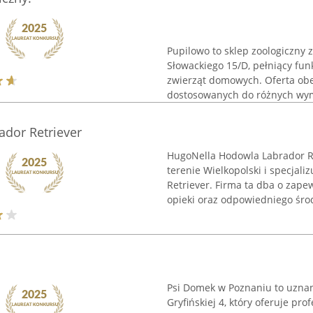
Pupilowo to sklep zoologiczny z
Słowackiego 15/D, pełniący fu
zwierząt domowych. Oferta obe
dostosowanych do różnych wym
dor Retriever
HugoNella Hodowla Labrador Re
terenie Wielkopolski i specjali
Retriever. Firma ta dba o zap
opieki oraz odpowiedniego środ
Psi Domek w Poznaniu to uznan
Gryfińskiej 4, który oferuje pr