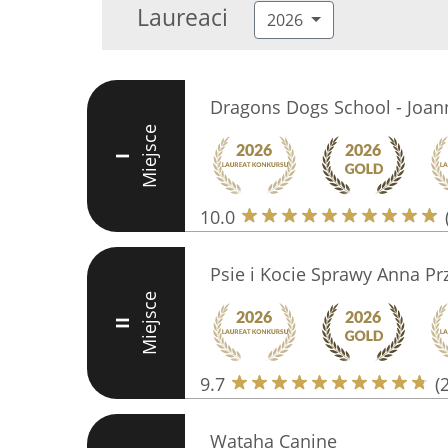
Laureaci
2026
Dragons Dogs School - Joan
Miejsce
I
10.0
Psie i Kocie Sprawy Anna Pr
Miejsce
II
9.7
(
Wataha Canine