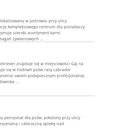
lokalizowany w Jastrowiu przy ulicy
nkcję kompleksowego centrum dla posiadaczy
jmuje szeroki asortyment karm,
agań żywieniowych ...
triever znajduje się w miejscowości Gaj na
zuje się w hodowli psów rasy Labrador
ewnienie swoim podopiecznym profesjonalnej
owiska ...
y pensjonat dla psów, położony przy ulicy
ofesjonalną i całoroczną opiekę nad