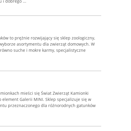
i dobrego ...
ków to prężnie rozwijający się sklep zoologiczny,
 wyborze asortymentu dla zwierząt domowych. W
zarówno suche i mokre karmy, specjalistyczne
amionkach mieści się Świat Zwierząt Kamionki
o element Galerii MINI. Sklep specjalizuje się w
entu przeznaczonego dla różnorodnych gatunków