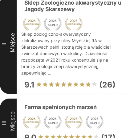
Sklep Zoologiczno akwarystyczny u
Jagody Skarszewy
Sklep zoologiczno-akwarystyczny
Miejsce
zlokalizowany przy ulicy Młyńskiej 9A w
II
Skarszewach pełni istotną rolę dla właścicieli
zwierząt domowych w okolicy. Działalność
rozpoczęta w 2021 roku koncentruje się na
branży zoologicznej i akwarystycznej,
zapewniając ...
9.1
(26)
Farma spełnionych marzeń
Miejsce
III
9.0
(17)