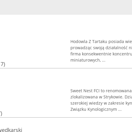
Hodowla Z Tartaku posiada wie
prowadząc swoją działalność ni
firma konsekwentnie koncentru
miniaturowych, ...
17)
Sweet Nest FCI to renomowana
zlokalizowana w Strykowie. Dzi
szerokiej wiedzy w zakresie ky
Związku Kynologicznym ...
)
wędkarski