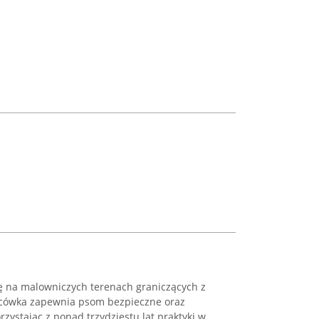
ię na malowniczych terenach graniczących z
lacówka zapewnia psom bezpieczne oraz
zystając z ponad trzydziestu lat praktyki w