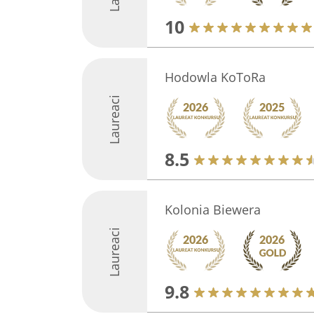
10
Hodowla KoToRa
Laureaci
8.5
Kolonia Biewera
Laureaci
9.8