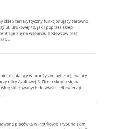
klep terrarystyczny funkcjonujący zarówno
zy ul. Brukowej 10, jak i poprzez sklep
centruje się na wsparciu hodowców oraz
t, ...
iot działający w branży zoologicznej, mający
zy ulicy Azaliowej 6. Firma skupia się na
sług skierowanych do właścicieli zwierząt
..
uznawaną placówką w Piotrkowie Trybunalskim,