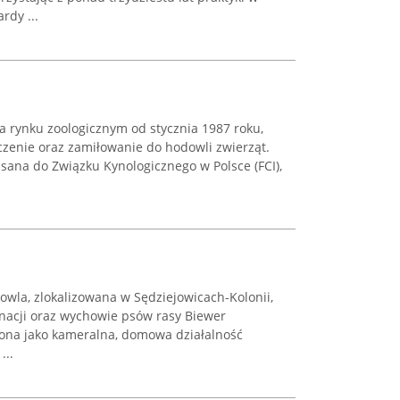
rdy ...
 rynku zoologicznym od stycznia 1987 roku,
czenie oraz zamiłowanie do hodowli zwierząt.
isana do Związku Kynologicznego w Polsce (FCI),
wla, zlokalizowana w Sędziejowicach-Kolonii,
gnacji oraz wychowie psów rasy Biewer
dzona jako kameralna, domowa działalność
...