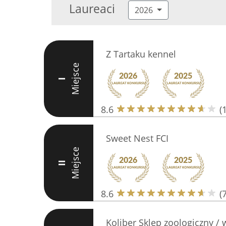
Laureaci
2026
Z Tartaku kennel
Miejsce
I
8.6
(
Sweet Nest FCI
Miejsce
II
8.6
(7
Koliber Sklep zoologiczny / 