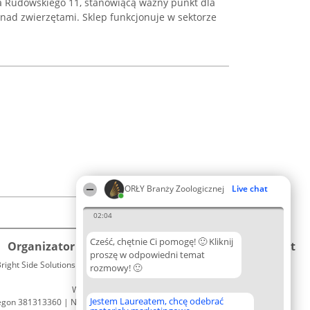
a Rudowskiego 11, stanowiącą ważny punkt dla
nad zwierzętami. Sklep funkcjonuje w sektorze
ORŁY Branży Zoologicznej
Live chat
02:04
Cześć, chętnie Ci pomogę! 🙂 Kliknij
Organizator plebiscytu
Plebiscyt
Kontakt
proszę w odpowiedni temat
right Side Solutions sp. z o. o. sp. k.
Laureaci
rozmowy! 🙂
Kontakt
ul. Ruska 22
Lista
Wrocław 50-079
wszystkich
Jestem Laureatem, chcę odebrać
egon 381313360 | NIP 8943132676
Laureatów