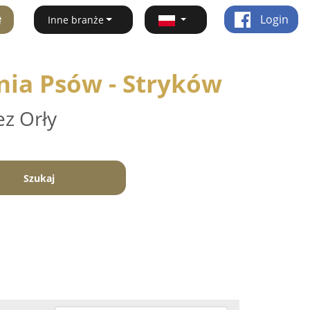
ę
Login
Inne branże
nia Psów - Stryków
ez Orły
Szukaj