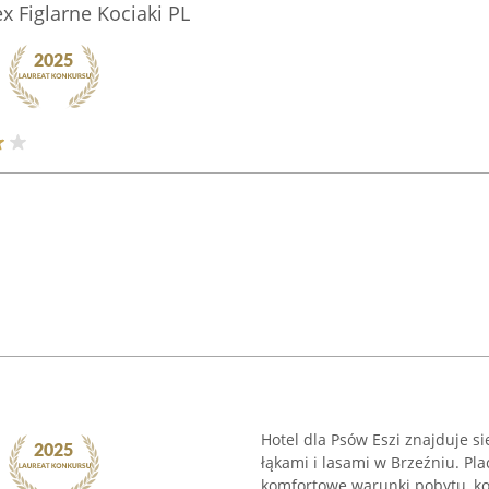
 Figlarne Kociaki PL
Hotel dla Psów Eszi znajduje s
łąkami i lasami w Brzeźniu. P
komfortowe warunki pobytu, kor