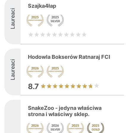
Szajka4łap
Laureaci
Hodowla Bokserów Ratnaraj FCI
Laureaci
8.7
SnakeZoo - jedyna właściwa
strona i właściwy sklep.