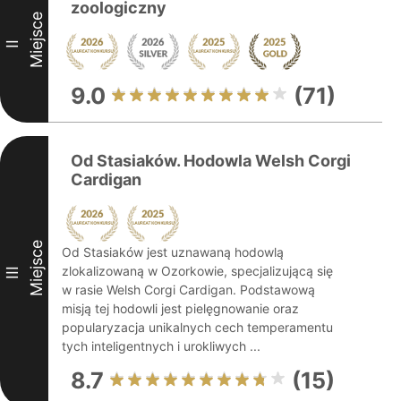
zoologiczny
Miejsce
II
9.0
(71)
Od Stasiaków. Hodowla Welsh Corgi
Cardigan
Miejsce
Od Stasiaków jest uznawaną hodowlą
zlokalizowaną w Ozorkowie, specjalizującą się
III
w rasie Welsh Corgi Cardigan. Podstawową
misją tej hodowli jest pielęgnowanie oraz
popularyzacja unikalnych cech temperamentu
tych inteligentnych i urokliwych ...
8.7
(15)