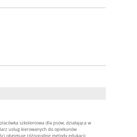
lacówka szkoleniowa dla psów, działająca w
chlarz usług kierowanych do opiekunów
ści obejmuje różnorodne metody edukacji