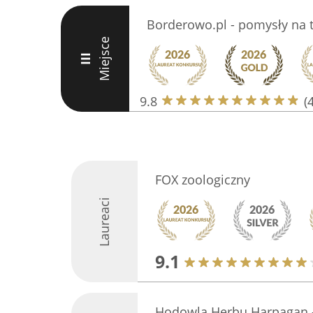
Borderowo.pl - pomysły na t
Miejsce
III
9.8
(
FOX zoologiczny
Laureaci
9.1
Hodowla Herbu Harpagan -J