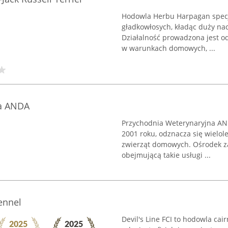
Hodowla Herbu Harpagan specja
gładkowłosych, kładąc duży na
Działalność prowadzona jest o
w warunkach domowych, ...
na ANDA
Przychodnia Weterynaryjna AND
2001 roku, odznacza się wielo
zwierząt domowych. Ośrodek z
obejmującą takie usługi ...
Kennel
Devil's Line FCI to hodowla cai