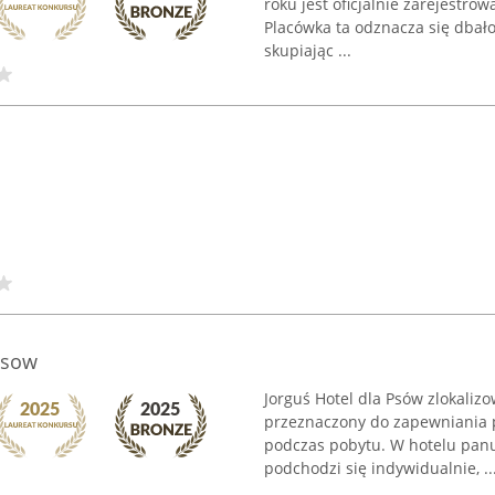
roku jest oficjalnie zarejestr
Placówka ta odznacza się dbał
skupiając ...
psow
Jorguś Hotel dla Psów zlokaliz
przeznaczony do zapewniania 
podczas pobytu. W hotelu pan
podchodzi się indywidualnie, ..