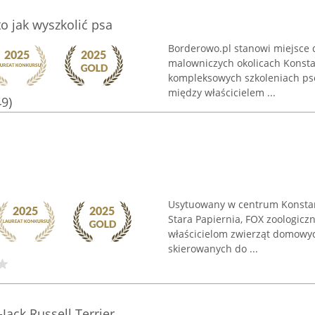
o jak wyszkolić psa
Borderowo.pl stanowi miejsce
malowniczych okolicach Konstan
kompleksowych szkoleniach psów
między właścicielem ...
49)
Usytuowany w centrum Konstan
Stara Papiernia, FOX zoologicz
właścicielom zwierząt domowy
skierowanych do ...
ack Russell Terrier