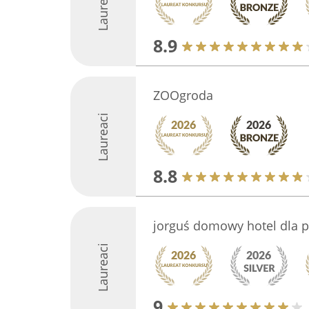
Laureaci
8.9
ZOOgroda
Laureaci
8.8
jorguś domowy hotel dla 
Laureaci
9