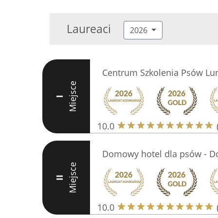
Laureaci
2026
Centrum Szkolenia Psów Lu
Miejsce
I
10.0
Domowy hotel dla psów - Do
Miejsce
II
10.0