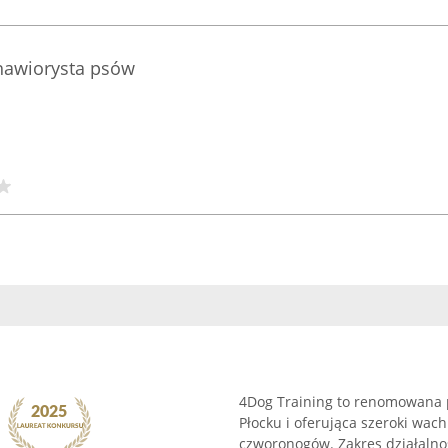
ehawiorysta psów
4Dog Training to renomowana p
Płocku i oferująca szeroki wa
czworonogów. Zakres działalno