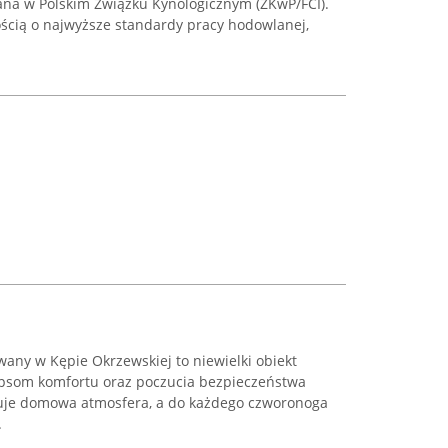
owana w Polskim Związku Kynologicznym (ZKwP/FCI).
ością o najwyższe standardy pracy hodowlanej,
owany w Kępie Okrzewskiej to niewielki obiekt
psom komfortu oraz poczucia bezpieczeństwa
uje domowa atmosfera, a do każdego czworonoga
.