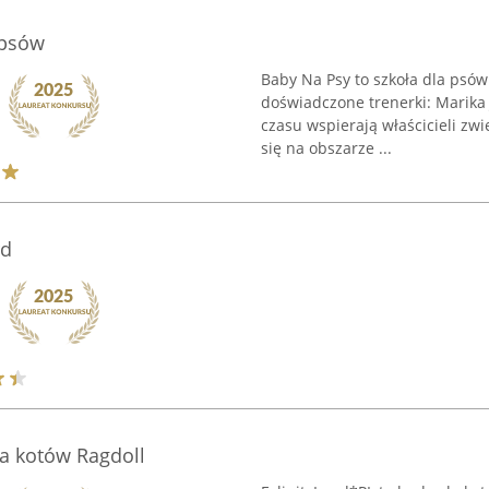
 psów
Baby Na Psy to szkoła dla psó
doświadczone trenerki: Marika 
czasu wspierają właścicieli zwi
się na obszarze ...
rd
a kotów Ragdoll