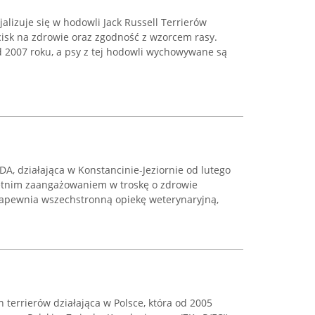
lizuje się w hodowli Jack Russell Terrierów
cisk na zdrowie oraz zgodność z wzorcem rasy.
d 2007 roku, a psy z tej hodowli wychowywane są
A, działająca w Konstancinie-Jeziornie od lutego
letnim zaangażowaniem w troskę o zdrowie
apewnia wszechstronną opiekę weterynaryjną,
rn terrierów działająca w Polsce, która od 2005