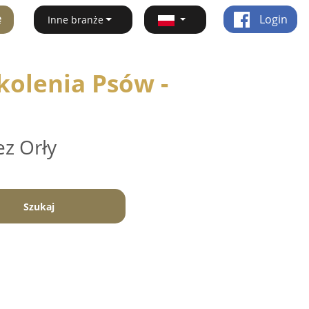
ę
Login
Inne branże
kolenia Psów -
ez Orły
Szukaj