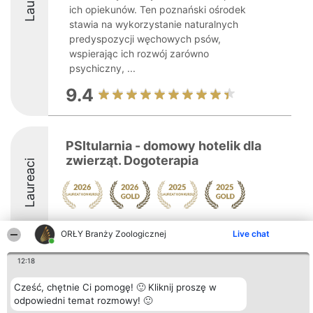
ich opiekunów. Ten poznański ośrodek
stawia na wykorzystanie naturalnych
predyspozycji węchowych psów,
wspierając ich rozwój zarówno
psychiczny, ...
9.4
PSItularnia - domowy hotelik dla
zwierząt. Dogoterapia
Laureaci
10
ORŁY Branży Zoologicznej
Live chat
12:18
Organizator plebiscytu
Plebiscyt
Kontakt
Cześć, chętnie Ci pomogę! 🙂 Kliknij proszę w
Bright Side Solutions sp. z o.
Laureaci
Kontakt
o. sp. k.
odpowiedni temat rozmowy! 🙂
Lista
ul. Ruska 22
wszystkich