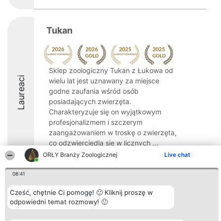
Tukan
Sklep zoologiczny Tukan z Łukowa od
Laureaci
wielu lat jest uznawany za miejsce
godne zaufania wśród osób
posiadających zwierzęta.
Charakteryzuje się on wyjątkowym
profesjonalizmem i szczerym
zaangażowaniem w troskę o zwierzęta,
co odzwierciedla się w licznych ...
ORŁY Branży Zoologicznej
Live chat
9.4
08:41
Cześć, chętnie Ci pomogę! 🙂 Kliknij proszę w
Organizator plebiscytu
Plebiscyt
Kontakt
odpowiedni temat rozmowy! 🙂
Bright Side Solutions sp. z o.
Laureaci
Kontakt
o. sp. k.
Lista
ul. Ruska 22
wszystkich