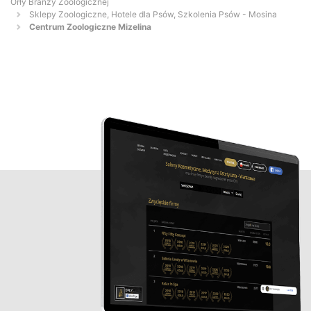
Orły Branży Zoologicznej
Sklepy Zoologiczne, Hotele dla Psów, Szkolenia Psów - Mosina
Centrum Zoologiczne Mizelina