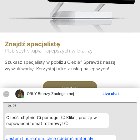
Znajdź specjalistę
Plebiscyt skupia najlepszych w branży
Szukasz specjalisty w pobliżu Ciebie? Sprawdź naszą
wyszukiwarkę. Korzystaj tylko z usług najlepszych!
Szukaj
ORŁY Branży Zoologicznej
Live chat
04:26
Cześć, chętnie Ci pomogę! 🙂 Kliknij proszę w
odpowiedni temat rozmowy! 🙂
Organizator plebiscytu
Plebiscyt
Kontakt
Jestem Laureatem, chcę odebrać materiały
Bright Side Solutions sp. z o.
Laureaci
Kontakt