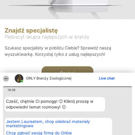
Znajdź specjalistę
Plebiscyt skupia najlepszych w branży
Szukasz specjalisty w pobliżu Ciebie? Sprawdź naszą
wyszukiwarkę. Korzystaj tylko z usług najlepszych!
Szukaj
ORŁY Branży Zoologicznej
Live chat
16:26
Cześć, chętnie Ci pomogę! 🙂 Kliknij proszę w
odpowiedni temat rozmowy! 🙂
Organizator plebiscytu
Plebiscyt
Kontakt
Jestem Laureatem, chcę odebrać materiały
Bright Side Solutions sp. z o.
Laureaci
Kontakt
marketingowe
o. sp. k.
Lista
ul. Ruska 22
wszystkich
Chcę zgłosić swoją firmę do Orłów