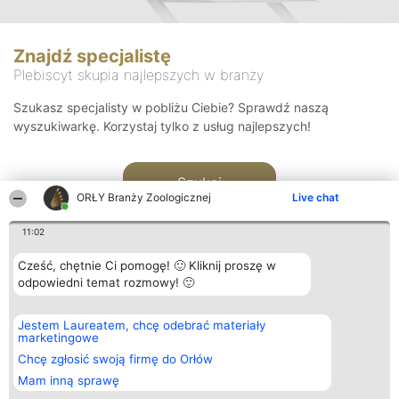
Znajdź specjalistę
Plebiscyt skupia najlepszych w branży
Szukasz specjalisty w pobliżu Ciebie? Sprawdź naszą
wyszukiwarkę. Korzystaj tylko z usług najlepszych!
Szukaj
ORŁY Branży Zoologicznej
Live chat
11:02
Cześć, chętnie Ci pomogę! 🙂 Kliknij proszę w
odpowiedni temat rozmowy! 🙂
Organizator plebiscytu
Plebiscyt
Kontakt
Jestem Laureatem, chcę odebrać materiały
Bright Side Solutions sp. z o.
Laureaci
Kontakt
marketingowe
o. sp. k.
Lista
ul. Ruska 22
wszystkich
Chcę zgłosić swoją firmę do Orłów
Wrocław 50-079
Laureatów
Mam inną sprawę
KRS 0000749100 | Regon
Zasady
381313360 | NIP 8943132676
Regulamin