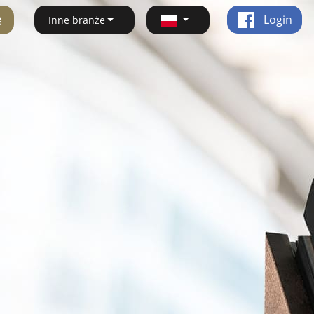
ę
Login
Inne branże