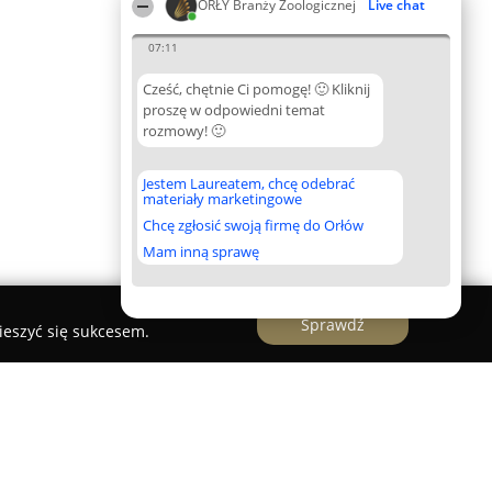
ORŁY Branży Zoologicznej
Live chat
07:11
Cześć, chętnie Ci pomogę! 🙂 Kliknij
proszę w odpowiedni temat
rozmowy! 🙂
Jestem Laureatem, chcę odebrać
materiały marketingowe
Chcę zgłosić swoją firmę do Orłów
Mam inną sprawę
Sprawdź
ieszyć się sukcesem.
Behawiorystyka Psów