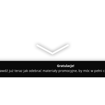
Gratulacje!
awdź już teraz jak odebrać materiały promocyjne, by móc w pełni c
tele dla Psów, Szkolenia Psów - Lesko
Dog's Town Szkolenie i 