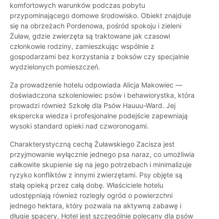
komfortowych warunków podczas pobytu
przypominającego domowe środowisko. Obiekt znajduje
się na obrzeżach Pordenowa, pośród spokoju i zieleni
Żuław, gdzie zwierzęta są traktowane jak czasowi
członkowie rodziny, zamieszkując wspólnie z
gospodarzami bez korzystania z boksów czy specjalnie
wydzielonych pomieszczeń.
Za prowadzenie hotelu odpowiada Alicja Makowiec —
doświadczona szkoleniowiec psów i behawiorystka, która
prowadzi również Szkołę dla Psów Hauuu-Ward. Jej
ekspercka wiedza i profesjonalne podejście zapewniają
wysoki standard opieki nad czworonogami.
Charakterystyczną cechą Żuławskiego Zacisza jest
przyjmowanie wyłącznie jednego psa naraz, co umożliwia
całkowite skupienie się na jego potrzebach i minimalizuje
ryzyko konfliktów z innymi zwierzętami. Psy objęte są
stałą opieką przez całą dobę. Właściciele hotelu
udostępniają również rozległy ogród o powierzchni
jednego hektara, który pozwala na aktywną zabawę i
długie spacery. Hotel jest szczególnie polecany dla psów