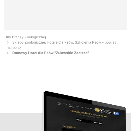
Orły Branży Zoologicznej
Sklepy Zoologiczne, Hotele dla Psów, Szkolenia Psów - powiat
malborski
Domowy Hotel dla Psów "Żuławskie Zacisze"