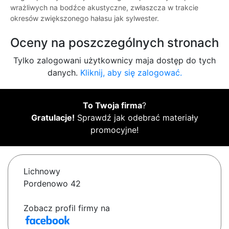
wrażliwych na bodźce akustyczne, zwłaszcza w trakcie
okresów zwiększonego hałasu jak sylwester.
Oceny na poszczególnych stronach
Tylko zalogowani użytkownicy maja dostęp do tych
danych.
Kliknij, aby się zalogować.
To Twoja firma
?
Gratulacje!
Sprawdź jak odebrać materiały
promocyjne!
Lichnowy
Pordenowo 42
Zobacz profil firmy na