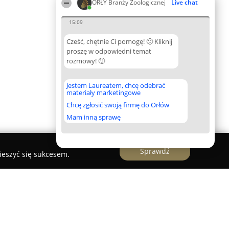
ORŁY Branży Zoologicznej
Live chat
15:09
Cześć, chętnie Ci pomogę! 🙂 Kliknij
proszę w odpowiedni temat
rozmowy! 🙂
Jestem Laureatem, chcę odebrać
materiały marketingowe
Chcę zgłosić swoją firmę do Orłów
Mam inną sprawę
Sprawdź
ieszyć się sukcesem.
erzaków Purrfect