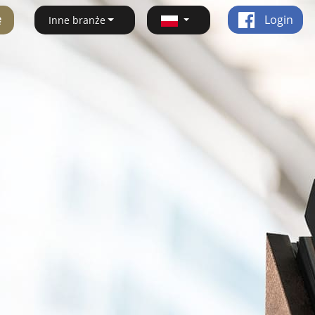
ę
Login
Inne branże