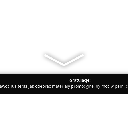
Gratulacje!
awdź już teraz jak odebrać materiały promocyjne, by móc w pełni c
tele dla Psów, Szkolenia Psów - Szemud
Domowy hotel dla zwi