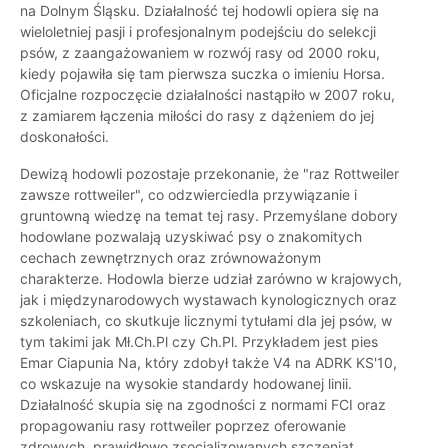
na Dolnym Śląsku. Działalność tej hodowli opiera się na
wieloletniej pasji i profesjonalnym podejściu do selekcji
psów, z zaangażowaniem w rozwój rasy od 2000 roku,
kiedy pojawiła się tam pierwsza suczka o imieniu Horsa.
Oficjalne rozpoczęcie działalności nastąpiło w 2007 roku,
z zamiarem łączenia miłości do rasy z dążeniem do jej
doskonałości.
Dewizą hodowli pozostaje przekonanie, że "raz Rottweiler
zawsze rottweiler", co odzwierciedla przywiązanie i
gruntowną wiedzę na temat tej rasy. Przemyślane dobory
hodowlane pozwalają uzyskiwać psy o znakomitych
cechach zewnętrznych oraz zrównoważonym
charakterze. Hodowla bierze udział zarówno w krajowych,
jak i międzynarodowych wystawach kynologicznych oraz
szkoleniach, co skutkuje licznymi tytułami dla jej psów, w
tym takimi jak Mł.Ch.Pl czy Ch.Pl. Przykładem jest pies
Emar Ciapunia Na, który zdobył także V4 na ADRK KS'10,
co wskazuje na wysokie standardy hodowanej linii.
Działalność skupia się na zgodności z normami FCI oraz
propagowaniu rasy rottweiler poprzez oferowanie
zdrowych, prawidłowo zsocjalizowanych szczeniąt,