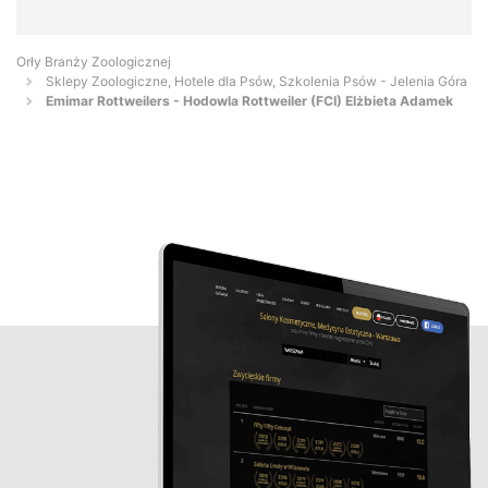
Orły Branży Zoologicznej
Sklepy Zoologiczne, Hotele dla Psów, Szkolenia Psów - Jelenia Góra
Emimar Rottweilers - Hodowla Rottweiler (FCI) Elżbieta Adamek