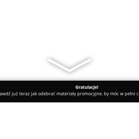
Gratulacje!
awdź już teraz jak odebrać materiały promocyjne, by móc w pełni c
tele dla Psów, Szkolenia Psów - Łódź
Dora sklep Zoologiczy