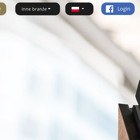
ę
Login
Inne branże