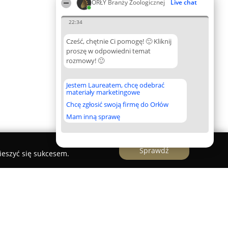
ORŁY Branży Zoologicznej
Live chat
22:34
Cześć, chętnie Ci pomogę! 🙂 Kliknij
proszę w odpowiedni temat
rozmowy! 🙂
Jestem Laureatem, chcę odebrać
materiały marketingowe
Chcę zgłosić swoją firmę do Orłów
Mam inną sprawę
Sprawdź
ieszyć się sukcesem.