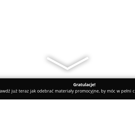
Gratulacje!
awdź już teraz jak odebrać materiały promocyjne, by móc w pełni c
tele dla Psów, Szkolenia Psów - Chorzów
Pan Pieseł Groomer T