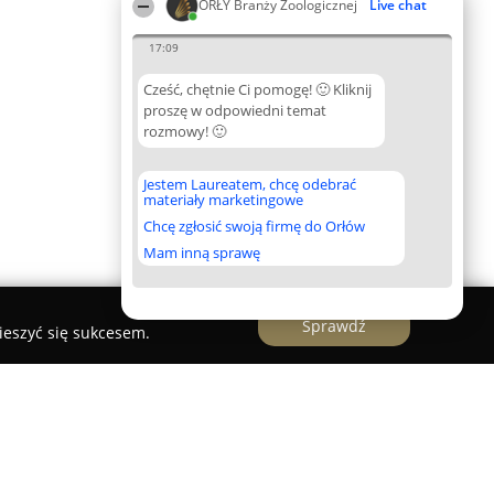
ORŁY Branży Zoologicznej
Live chat
17:09
Cześć, chętnie Ci pomogę! 🙂 Kliknij
proszę w odpowiedni temat
rozmowy! 🙂
Jestem Laureatem, chcę odebrać
materiały marketingowe
Chcę zgłosić swoją firmę do Orłów
Mam inną sprawę
Sprawdź
ieszyć się sukcesem.
ychy