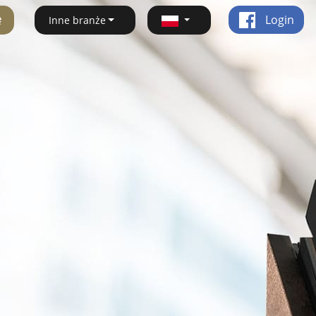
ę
Login
Inne branże