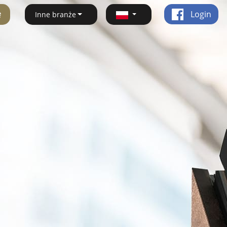
ę
Login
Inne branże