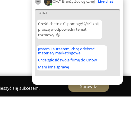
ORŁY Branży Zoologicznej
Live chat
21:21
Cześć, chętnie Ci pomogę! 🙂 Kliknij
proszę w odpowiedni temat
rozmowy! 🙂
Jestem Laureatem, chcę odebrać
materiały marketingowe
Chcę zgłosić swoją firmę do Orłów
Mam inną sprawę
Sprawdź
ieszyć się sukcesem.