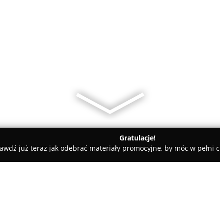
Gratulacje!
awdź już teraz jak odebrać materiały promocyjne, by móc w pełni c
tele dla Psów, Szkolenia Psów - Wrocław
HauHaus