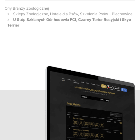
Orły Branży Zoologicznej
Sklepy Zoologiczne, Hotele dla Psów, Szkolenia Psów - Piechowice
U Stóp Szklanych Gór hodowla FCI, Czarny Terier Rosyjski i Skye
Terrier