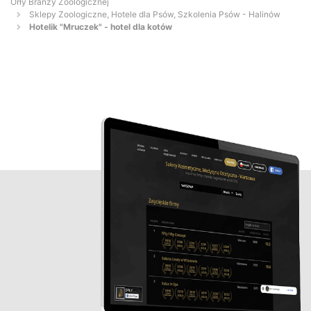
Orły Branży Zoologicznej
Sklepy Zoologiczne, Hotele dla Psów, Szkolenia Psów - Halinów
Hotelik "Mruczek" - hotel dla kotów