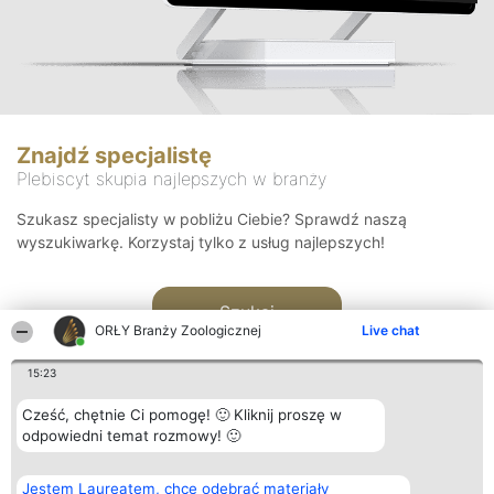
Znajdź specjalistę
Plebiscyt skupia najlepszych w branży
Szukasz specjalisty w pobliżu Ciebie? Sprawdź naszą
wyszukiwarkę. Korzystaj tylko z usług najlepszych!
Szukaj
ORŁY Branży Zoologicznej
Live chat
15:23
Cześć, chętnie Ci pomogę! 🙂 Kliknij proszę w
odpowiedni temat rozmowy! 🙂
Organizator plebiscytu
Plebiscyt
Kontakt
Jestem Laureatem, chcę odebrać materiały
Bright Side Solutions sp. z o.
Laureaci
Kontakt