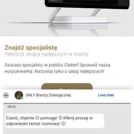
Znajdź specjalistę
Plebiscyt skupia najlepszych w branży
Szukasz specjalisty w pobliżu Ciebie? Sprawdź naszą
wyszukiwarkę. Korzystaj tylko z usług najlepszych!
Szukaj
ORŁY Branży Zoologicznej
Live chat
08:24
Cześć, chętnie Ci pomogę! 🙂 Kliknij proszę w
odpowiedni temat rozmowy! 🙂
Organizator plebiscytu
Plebiscyt
Kontakt