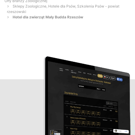
Orły Branży Zoologicznej
Sklepy Zoologiczne, Hotele dla Psów, Szkolenia Psów - powiat
rzeszowski
Hotel dla zwierząt Mały Budda Rzeszów