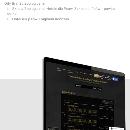
Orły Branży Zoologicznej
Sklepy Zoologiczne, Hotele dla Psów, Szkolenia Psów - powiat
policki
Hotel dla psów Zbigniew Kończak