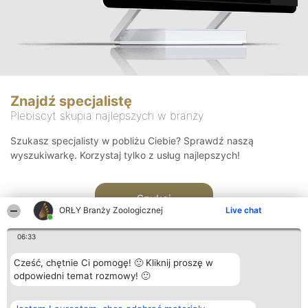
Znajdź specjalistę
Plebiscyt skupia najlepszych w branży
Szukasz specjalisty w pobliżu Ciebie? Sprawdź naszą
wyszukiwarkę. Korzystaj tylko z usług najlepszych!
Szukaj
ORŁY Branży Zoologicznej
Live chat
06:33
Cześć, chętnie Ci pomogę! 🙂 Kliknij proszę w
odpowiedni temat rozmowy! 🙂
Organizator plebiscytu
Plebiscyt
Kontakt