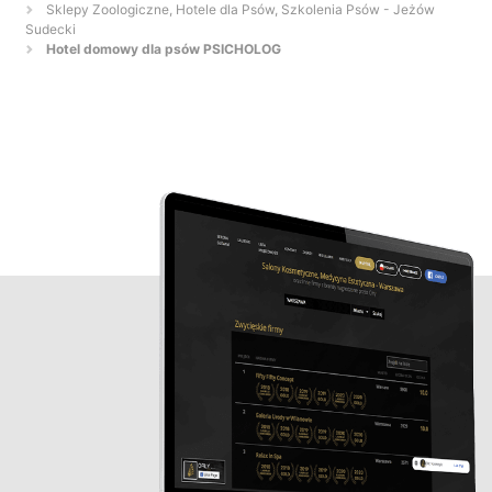
Sklepy Zoologiczne, Hotele dla Psów, Szkolenia Psów - Jeżów
Sudecki
Hotel domowy dla psów PSICHOLOG