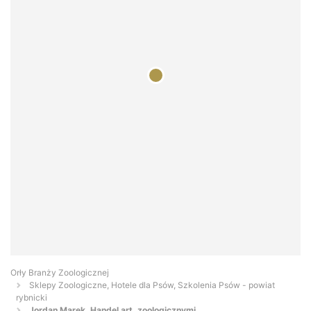
Orły Branży Zoologicznej
Sklepy Zoologiczne, Hotele dla Psów, Szkolenia Psów - powiat
rybnicki
Jordan Marek. Handel art. zoologicznymi