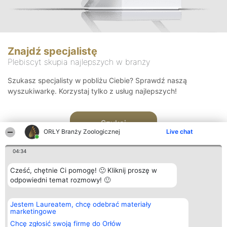
Znajdź specjalistę
Plebiscyt skupia najlepszych w branży
Szukasz specjalisty w pobliżu Ciebie? Sprawdź naszą
wyszukiwarkę. Korzystaj tylko z usług najlepszych!
Szukaj
ORŁY Branży Zoologicznej
Live chat
04:34
Cześć, chętnie Ci pomogę! 🙂 Kliknij proszę w
odpowiedni temat rozmowy! 🙂
Organizator plebiscytu
Plebiscyt
Kontakt
Jestem Laureatem, chcę odebrać materiały
Bright Side Solutions sp. z o.
Laureaci
Kontakt
marketingowe
o. sp. k.
Lista
ul. Ruska 22
wszystkich
Chcę zgłosić swoją firmę do Orłów