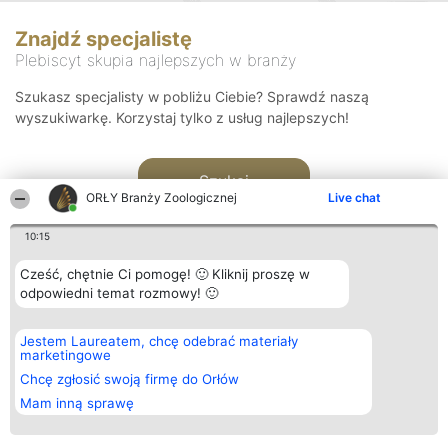
Znajdź specjalistę
Plebiscyt skupia najlepszych w branży
Szukasz specjalisty w pobliżu Ciebie? Sprawdź naszą
wyszukiwarkę. Korzystaj tylko z usług najlepszych!
Szukaj
ORŁY Branży Zoologicznej
Live chat
10:15
Cześć, chętnie Ci pomogę! 🙂 Kliknij proszę w
odpowiedni temat rozmowy! 🙂
Organizator plebiscytu
Plebiscyt
Kontakt
Jestem Laureatem, chcę odebrać materiały
Bright Side Solutions sp. z o.
Laureaci
Kontakt
marketingowe
o. sp. k.
Lista
ul. Ruska 22
wszystkich
Chcę zgłosić swoją firmę do Orłów
Wrocław 50-079
Laureatów
Mam inną sprawę
KRS 0000749100 | Regon
Zasady
381313360 | NIP 8943132676
Regulamin
+48 508 492 400
Polityka
Prywatności