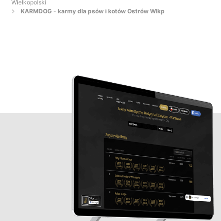
Wielkopolski
KARMDOG - karmy dla psów i kotów Ostrów Wlkp