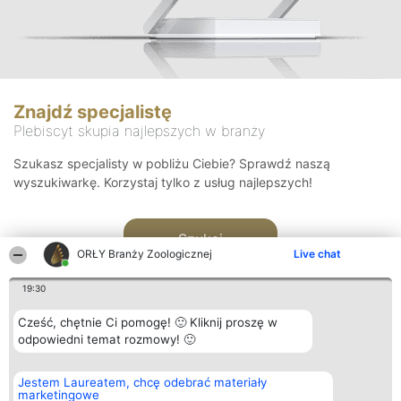
Znajdź specjalistę
Plebiscyt skupia najlepszych w branży
Szukasz specjalisty w pobliżu Ciebie? Sprawdź naszą
wyszukiwarkę. Korzystaj tylko z usług najlepszych!
Szukaj
ORŁY Branży Zoologicznej
Live chat
19:30
Cześć, chętnie Ci pomogę! 🙂 Kliknij proszę w
odpowiedni temat rozmowy! 🙂
Organizator plebiscytu
Plebiscyt
Kontakt
Jestem Laureatem, chcę odebrać materiały
Bright Side Solutions sp. z o.
Laureaci
Kontakt
marketingowe
o. sp. k.
Lista