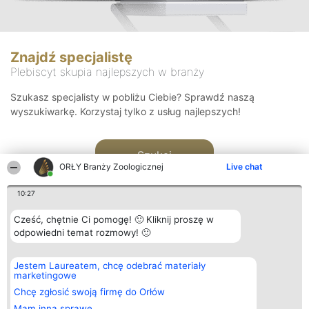
Znajdź specjalistę
Plebiscyt skupia najlepszych w branży
Szukasz specjalisty w pobliżu Ciebie? Sprawdź naszą
wyszukiwarkę. Korzystaj tylko z usług najlepszych!
Szukaj
ORŁY Branży Zoologicznej
Live chat
10:27
Cześć, chętnie Ci pomogę! 🙂 Kliknij proszę w
odpowiedni temat rozmowy! 🙂
Organizator plebiscytu
Plebiscyt
Kontakt
Jestem Laureatem, chcę odebrać materiały
Bright Side Solutions sp. z o.
Laureaci
Kontakt
marketingowe
o. sp. k.
Lista
ul. Ruska 22
wszystkich
Chcę zgłosić swoją firmę do Orłów
Wrocław 50-079
Laureatów
Mam inną sprawę
KRS 0000749100 | Regon
Zasady