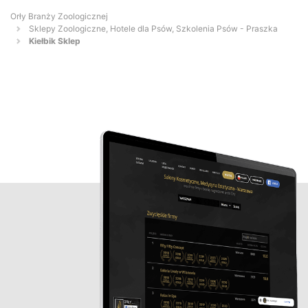
Orły Branży Zoologicznej
Sklepy Zoologiczne, Hotele dla Psów, Szkolenia Psów - Praszka
Kiełbik Sklep