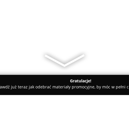
Gratulacje!
awdź już teraz jak odebrać materiały promocyjne, by móc w pełni c
tele dla Psów, Szkolenia Psów - Warszawa
Krystian Michalik Do