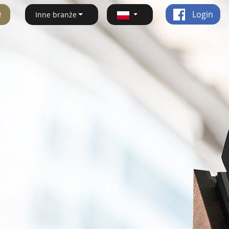
ę
Login
Inne branże