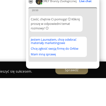
ORŁY Branży Zoologicznej
Live chat
20:50
Cześć, chętnie Ci pomogę! 🙂 Kliknij
proszę w odpowiedni temat
rozmowy! 🙂
Jestem Laureatem, chcę odebrać
materiały marketingowe
Chcę zgłosić swoją firmę do Orłów
Mam inną sprawę
Sprawdź
ieszyć się sukcesem.
ktor Ryba