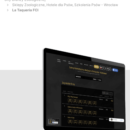
Sklepy Zoologiczne, Hotele dla Psów, Szkolenia Psów - Wrocław
La Taqueria FCI