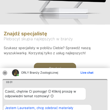
Znajdź specjalistę
Plebiscyt skupia najlepszych w branży
Szukasz specjalisty w pobliżu Ciebie? Sprawdź naszą
wyszukiwarkę. Korzystaj tylko z usług najlepszych!
Szukaj
ORŁY Branży Zoologicznej
Live chat
03:31
Cześć, chętnie Ci pomogę! 🙂 Kliknij proszę w
odpowiedni temat rozmowy! 🙂
Organizator plebiscytu
Plebiscyt
Kontakt
Jestem Laureatem, chcę odebrać materiały
Bright Side Solutions sp. z o.
Laureaci
Kontakt