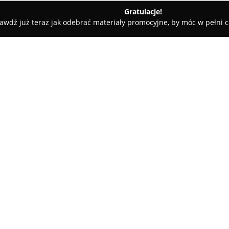
Gratulacje!
awdź już teraz jak odebrać materiały promocyjne, by móc w pełni c
tele dla Psów, Szkolenia Psów - Warszawa
Lincoln Petfood
O firmie:
Lincoln Petfood
to polska firm
siedzibę w Warszawie przy ul. Ż
tworzeniu wysokiej klasy karm 
wyłącznie ze składników klasy
owoce i zioła, na przykład dyni
żywności dla ludzi i są pozba
Działalność Lincoln Petfood wyz
znajduje odzwierciedlenie w do
precyzyjnym testowaniu każdej 