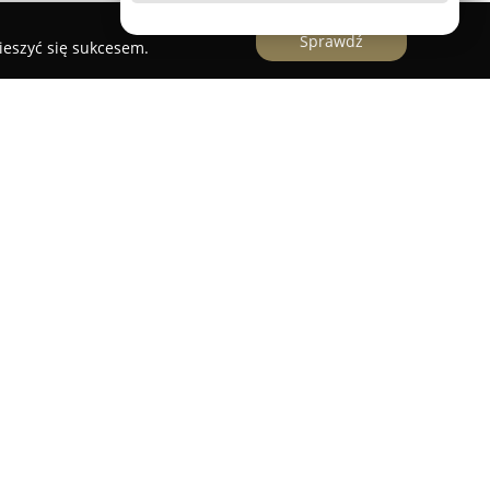
Sprawdź
ieszyć się sukcesem.
a działająca w branży zoologicznej, mająca
urawiej 32/34 lok. 201. Marka specjalizuje się w
oraz akcesoriów dla psów i kotów, korzystając
 Human Grade. Surowce takie jak mięso, warzywa,
a, burak czy szpinak, spełniają standardy
wione sztucznych barwników oraz konserwantów.
naczana jest filozofią „od pola do miski”, co
kładnej selekcji dostawców, kontroli receptur i
serii produktów. Produkty tej marki zawierają