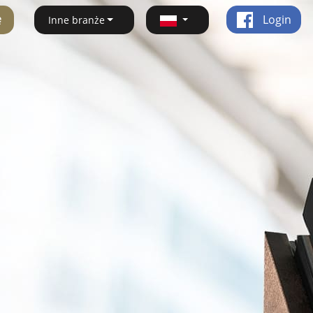
ę
Login
Inne branże