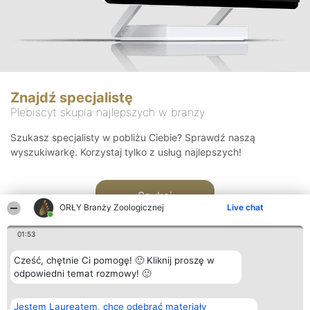
Znajdź specjalistę
Plebiscyt skupia najlepszych w branży
Szukasz specjalisty w pobliżu Ciebie? Sprawdź naszą
wyszukiwarkę. Korzystaj tylko z usług najlepszych!
Szukaj
ORŁY Branży Zoologicznej
Live chat
01:53
Cześć, chętnie Ci pomogę! 🙂 Kliknij proszę w
odpowiedni temat rozmowy! 🙂
Organizator plebiscytu
Plebiscyt
Kontakt
Jestem Laureatem, chcę odebrać materiały
Bright Side Solutions sp. z o.
Laureaci
Kontakt