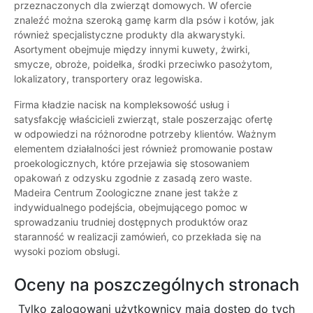
przeznaczonych dla zwierząt domowych. W ofercie
znaleźć można szeroką gamę karm dla psów i kotów, jak
również specjalistyczne produkty dla akwarystyki.
Asortyment obejmuje między innymi kuwety, żwirki,
smycze, obroże, poidełka, środki przeciwko pasożytom,
lokalizatory, transportery oraz legowiska.
Firma kładzie nacisk na kompleksowość usług i
satysfakcję właścicieli zwierząt, stale poszerzając ofertę
w odpowiedzi na różnorodne potrzeby klientów. Ważnym
elementem działalności jest również promowanie postaw
proekologicznych, które przejawia się stosowaniem
opakowań z odzysku zgodnie z zasadą zero waste.
Madeira Centrum Zoologiczne znane jest także z
indywidualnego podejścia, obejmującego pomoc w
sprowadzaniu trudniej dostępnych produktów oraz
staranność w realizacji zamówień, co przekłada się na
wysoki poziom obsługi.
Oceny na poszczególnych stronach
Tylko zalogowani użytkownicy maja dostęp do tych