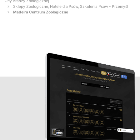
Orły Branży Zoologicznej
Sklepy Zoologiczne, Hotele dla Psów, Szkolenia Psów - Przemyśl
Madeira Centrum Zoologiczne