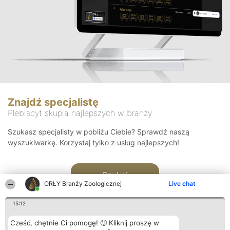
Znajdź specjalistę
Plebiscyt skupia najlepszych w branży
Szukasz specjalisty w pobliżu Ciebie? Sprawdź naszą
wyszukiwarkę. Korzystaj tylko z usług najlepszych!
Szukaj
ORŁY Branży Zoologicznej
Live chat
15:12
Cześć, chętnie Ci pomogę! 🙂 Kliknij proszę w