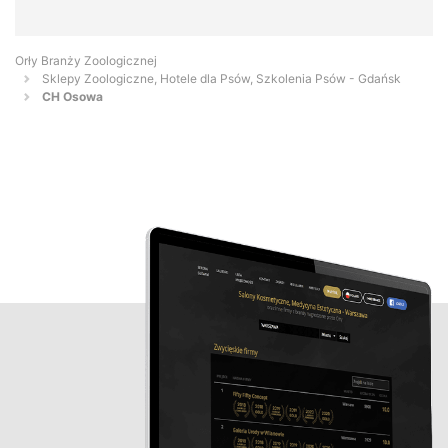
Orły Branży Zoologicznej
Sklepy Zoologiczne, Hotele dla Psów, Szkolenia Psów - Gdańsk
CH Osowa