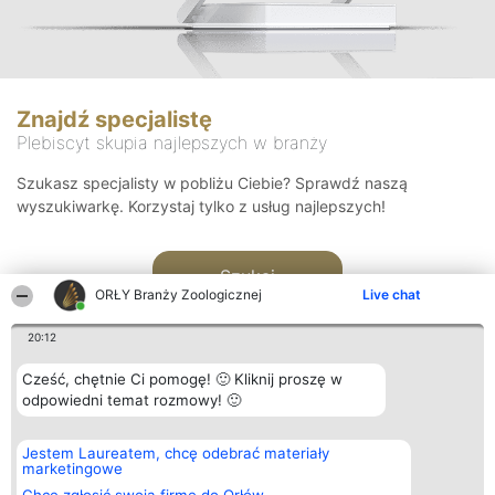
Znajdź specjalistę
Plebiscyt skupia najlepszych w branży
Szukasz specjalisty w pobliżu Ciebie? Sprawdź naszą
wyszukiwarkę. Korzystaj tylko z usług najlepszych!
Szukaj
ORŁY Branży Zoologicznej
Live chat
20:12
Cześć, chętnie Ci pomogę! 🙂 Kliknij proszę w
odpowiedni temat rozmowy! 🙂
Organizator plebiscytu
Plebiscyt
Kontakt
Jestem Laureatem, chcę odebrać materiały
Bright Side Solutions sp. z o.
Laureaci
Kontakt
marketingowe
o. sp. k.
Lista
ul. Ruska 22
wszystkich