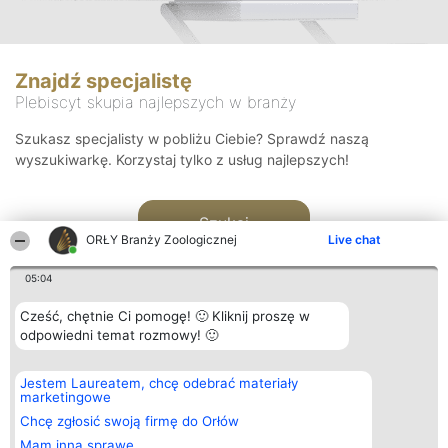
Znajdź specjalistę
Plebiscyt skupia najlepszych w branży
Szukasz specjalisty w pobliżu Ciebie? Sprawdź naszą
wyszukiwarkę. Korzystaj tylko z usług najlepszych!
Szukaj
ORŁY Branży Zoologicznej
Live chat
05:04
Cześć, chętnie Ci pomogę! 🙂 Kliknij proszę w
odpowiedni temat rozmowy! 🙂
Organizator plebiscytu
Plebiscyt
Kontakt
Jestem Laureatem, chcę odebrać materiały
Bright Side Solutions sp. z o.
Laureaci
Kontakt
marketingowe
o. sp. k.
Lista
ul. Ruska 22
wszystkich
Chcę zgłosić swoją firmę do Orłów
Wrocław 50-079
Laureatów
Mam inną sprawę
KRS 0000749100 | Regon
Zasady