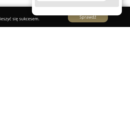
Sprawdź
ieszyć się sukcesem.
enia Psów
Psów
powstało z zamiarem wspierania
ego kontaktu pomiędzy opiekunem a psem.
dy treningowe wykluczające awersję, skupiając
rozumienia i zaufania. Założyciel, Paweł
oopsychologiczną z doświadczeniem trenera oraz
ędąc jednocześnie sędzią Nosework. Jego
pirowane odmienną percepcją pozwala
czne i powtarzalne systemy szkoleniowe.