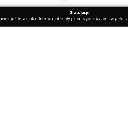
Gratulacje!
awdź już teraz jak odebrać materiały promocyjne, by móc w pełni c
tele dla Psów, Szkolenia Psów - Mirków
Nakama Centrum Szkol
O firmie:
Nakama Centrum Szkolenia 
świadomego oraz zrównoważon
Przedsiębiorstwo promuje meto
się na budowaniu wzajemnego z
Matuszkiewicz, łączy wiedzę z
instruktora Rally Obedience, b
niestandardowe podejście ins
opracowywać skuteczne, bezpie