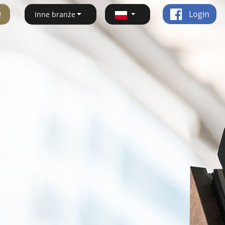
ę
Login
Inne branże