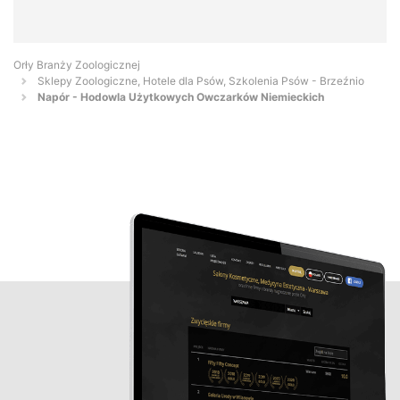
Orły Branży Zoologicznej
Sklepy Zoologiczne, Hotele dla Psów, Szkolenia Psów - Brzeźnio
Napór - Hodowla Użytkowych Owczarków Niemieckich