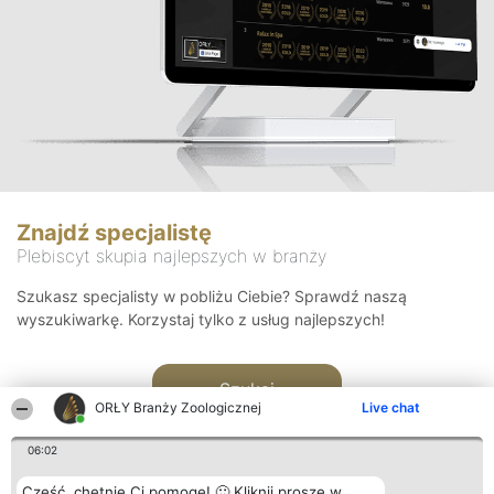
Znajdź specjalistę
Plebiscyt skupia najlepszych w branży
Szukasz specjalisty w pobliżu Ciebie? Sprawdź naszą
wyszukiwarkę. Korzystaj tylko z usług najlepszych!
Szukaj
ORŁY Branży Zoologicznej
Live chat
06:02
Cześć, chętnie Ci pomogę! 🙂 Kliknij proszę w