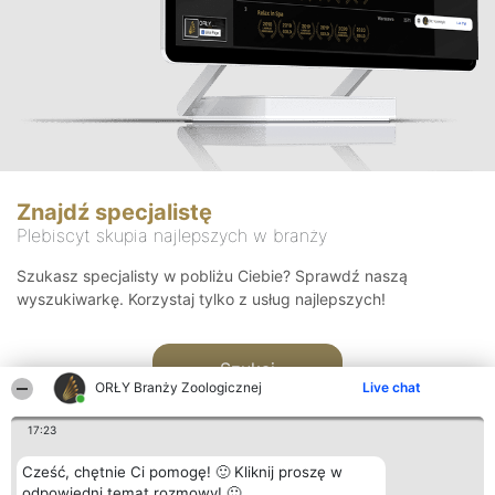
Znajdź specjalistę
Plebiscyt skupia najlepszych w branży
Szukasz specjalisty w pobliżu Ciebie? Sprawdź naszą
wyszukiwarkę. Korzystaj tylko z usług najlepszych!
Szukaj
ORŁY Branży Zoologicznej
Live chat
17:23
Cześć, chętnie Ci pomogę! 🙂 Kliknij proszę w
odpowiedni temat rozmowy! 🙂