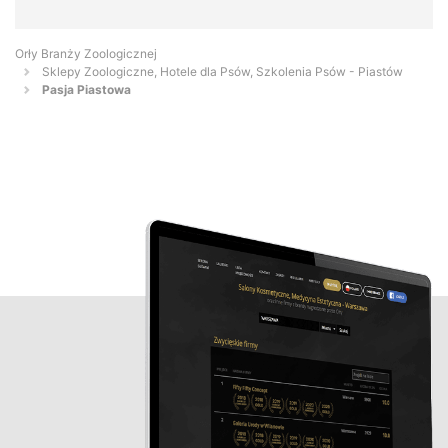
Orły Branży Zoologicznej
Sklepy Zoologiczne, Hotele dla Psów, Szkolenia Psów - Piastów
Pasja Piastowa