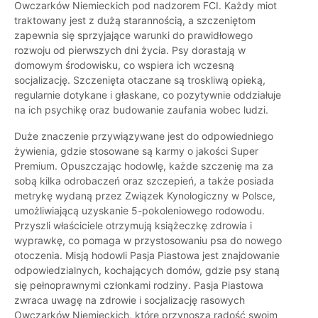
Owczarków Niemieckich pod nadzorem FCI. Każdy miot
traktowany jest z dużą starannością, a szczeniętom
zapewnia się sprzyjające warunki do prawidłowego
rozwoju od pierwszych dni życia. Psy dorastają w
domowym środowisku, co wspiera ich wczesną
socjalizację. Szczenięta otaczane są troskliwą opieką,
regularnie dotykane i głaskane, co pozytywnie oddziałuje
na ich psychikę oraz budowanie zaufania wobec ludzi.
Duże znaczenie przywiązywane jest do odpowiedniego
żywienia, gdzie stosowane są karmy o jakości Super
Premium. Opuszczając hodowlę, każde szczenię ma za
sobą kilka odrobaczeń oraz szczepień, a także posiada
metrykę wydaną przez Związek Kynologiczny w Polsce,
umożliwiającą uzyskanie 5-pokoleniowego rodowodu.
Przyszli właściciele otrzymują książeczkę zdrowia i
wyprawkę, co pomaga w przystosowaniu psa do nowego
otoczenia. Misją hodowli Pasja Piastowa jest znajdowanie
odpowiedzialnych, kochających domów, gdzie psy staną
się pełnoprawnymi członkami rodziny. Pasja Piastowa
zwraca uwagę na zdrowie i socjalizację rasowych
Owczarków Niemieckich, które przynoszą radość swoim