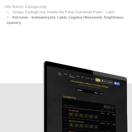
Orły Branży Zoologicznej
Sklepy Zoologiczne, Hotele dla Psów, Szkolenia Psów - Lubin
Patronus - behawiorysta; Lubin, Legnica /Nosework, Dogfitness,
spacery