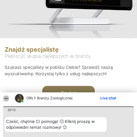
Znajdź specjalistę
Plebiscyt skupia najlepszych w branży
Szukasz specjalisty w pobliżu Ciebie? Sprawdź naszą
wyszukiwarkę. Korzystaj tylko z usług najlepszych!
Szukaj
ORŁY Branży Zoologicznej
Live chat
20:12
Cześć, chętnie Ci pomogę! 🙂 Kliknij proszę w
odpowiedni temat rozmowy! 🙂