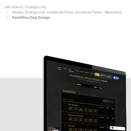
Orły Branży Zoologicznej
Sklepy Zoologiczne, Hotele dla Psów, Szkolenia Psów - Warszawa
PawSitive Dog Design