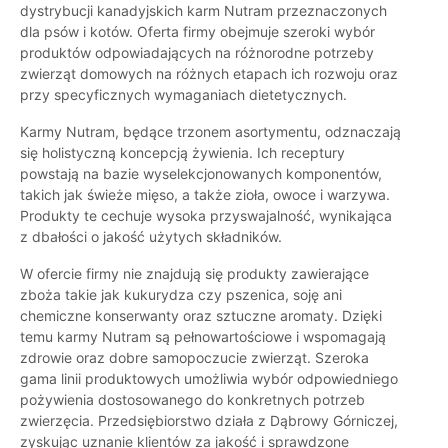
dystrybucji kanadyjskich karm Nutram przeznaczonych
dla psów i kotów. Oferta firmy obejmuje szeroki wybór
produktów odpowiadających na różnorodne potrzeby
zwierząt domowych na różnych etapach ich rozwoju oraz
przy specyficznych wymaganiach dietetycznych.
Karmy Nutram, będące trzonem asortymentu, odznaczają
się holistyczną koncepcją żywienia. Ich receptury
powstają na bazie wyselekcjonowanych komponentów,
takich jak świeże mięso, a także zioła, owoce i warzywa.
Produkty te cechuje wysoka przyswajalność, wynikająca
z dbałości o jakość użytych składników.
W ofercie firmy nie znajdują się produkty zawierające
zboża takie jak kukurydza czy pszenica, soję ani
chemiczne konserwanty oraz sztuczne aromaty. Dzięki
temu karmy Nutram są pełnowartościowe i wspomagają
zdrowie oraz dobre samopoczucie zwierząt. Szeroka
gama linii produktowych umożliwia wybór odpowiedniego
pożywienia dostosowanego do konkretnych potrzeb
zwierzęcia. Przedsiębiorstwo działa z Dąbrowy Górniczej,
zyskując uznanie klientów za jakość i sprawdzone