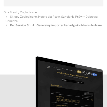
Orły Branży Zoologicznej
Sklepy Zoologiczne, Hotele dla Psów, Szkolenia Psów - Dąbrowa
Górnicza
Pet Service Sp. J.. Generalny importer kanadyjskich karm Nutram