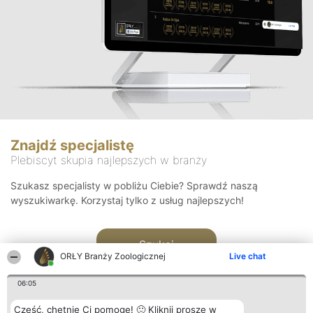
Znajdź specjalistę
Plebiscyt skupia najlepszych w branży
Szukasz specjalisty w pobliżu Ciebie? Sprawdź naszą
wyszukiwarkę. Korzystaj tylko z usług najlepszych!
Szukaj
ORŁY Branży Zoologicznej
Live chat
06:05
Cześć, chętnie Ci pomogę! 🙂 Kliknij proszę w