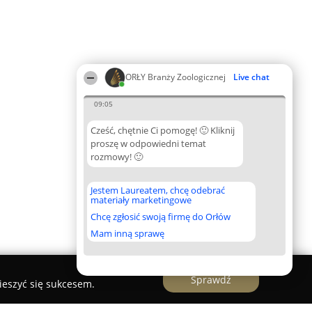
ORŁY Branży Zoologicznej
Live chat
09:05
Cześć, chętnie Ci pomogę! 🙂 Kliknij
proszę w odpowiedni temat
rozmowy! 🙂
Jestem Laureatem, chcę odebrać
materiały marketingowe
Chcę zgłosić swoją firmę do Orłów
Mam inną sprawę
Sprawdź
ieszyć się sukcesem.