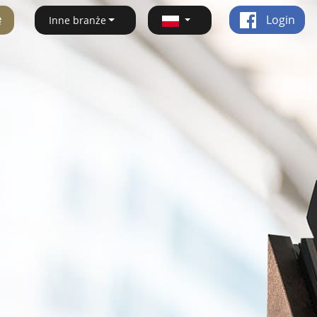
ę
Login
Inne branże