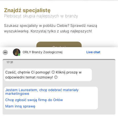
Znajdź specjalistę
Plebiscyt skupia najlepszych w branży
Szukasz specjalisty w pobliżu Ciebie? Sprawdź naszą
wyszukiwarkę. Korzystaj tylko z usług najlepszych!
Szukaj
ORŁY Branży Zoologicznej
Live chat
17:31
Cześć, chętnie Ci pomogę! 🙂 Kliknij proszę w
odpowiedni temat rozmowy! 🙂
Organizator plebiscytu
Plebiscyt
Kontakt
Jestem Laureatem, chcę odebrać materiały
Bright Side Solutions sp. z o.
Laureaci
Kontakt
marketingowe
o. sp. k.
Lista
ul. Ruska 22
wszystkich
Chcę zgłosić swoją firmę do Orłów
Wrocław 50-079
Laureatów
Mam inną sprawę
KRS 0000749100 | Regon
Zasady
381313360 | NIP 8943132676
Regulamin
+48 508 492 400
Polityka
Prywatności