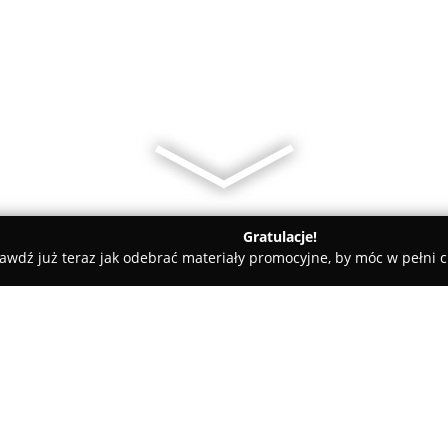
Gratulacje!
awdź już teraz jak odebrać materiały promocyjne, by móc w pełni c
tele dla Psów, Szkolenia Psów - Warszawa
Piesologia