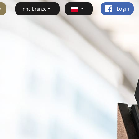
ę
Login
Inne branże