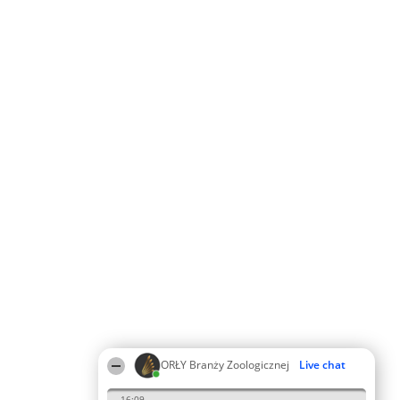
ORŁY Branży Zoologicznej
Live chat
16:09